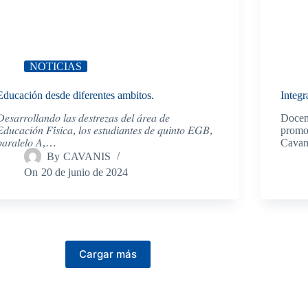
NOTICIAS
Educación desde diferentes ambitos.
Integ
𝑒𝑠𝑎𝑟𝑟𝑜𝑙𝑙𝑎𝑛𝑑𝑜 𝑙𝑎𝑠 𝑑𝑒𝑠𝑡𝑟𝑒𝑧𝑎𝑠 𝑑𝑒𝑙 𝑎́𝑟𝑒𝑎 𝑑𝑒
Docent
𝑑𝑢𝑐𝑎𝑐𝑖𝑜́𝑛 𝐹𝑖́𝑠𝑖𝑐𝑎, 𝑙𝑜𝑠 𝑒𝑠𝑡𝑢𝑑𝑖𝑎𝑛𝑡𝑒𝑠 𝑑𝑒 𝑞𝑢𝑖𝑛𝑡𝑜 𝐸𝐺𝐵,
promo
𝑎𝑟𝑎𝑙𝑒𝑙𝑜 𝐴,…
Cava
By
CAVANIS
On
20 de junio de 2024
Cargar más