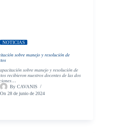
NOTICIAS
𝑡𝑎𝑐𝑖𝑜́𝑛 𝑠𝑜𝑏𝑟𝑒 𝑚𝑎𝑛𝑒𝑗𝑜 𝑦 𝑟𝑒𝑠𝑜𝑙𝑢𝑐𝑖𝑜́𝑛 𝑑𝑒
𝑡𝑜𝑠
𝑝𝑎𝑐𝑖𝑡𝑎𝑐𝑖𝑜́𝑛 𝑠𝑜𝑏𝑟𝑒 𝑚𝑎𝑛𝑒𝑗𝑜 𝑦 𝑟𝑒𝑠𝑜𝑙𝑢𝑐𝑖𝑜́𝑛 𝑑𝑒
𝑐𝑡𝑜𝑠 𝑟𝑒𝑐𝑖𝑏𝑖𝑒𝑟𝑜𝑛 𝑛𝑢𝑒𝑠𝑡𝑟𝑜𝑠 𝑑𝑜𝑐𝑒𝑛𝑡𝑒𝑠 𝑑𝑒 𝑙𝑎𝑠 𝑑𝑜𝑠
𝑢𝑐𝑖𝑜𝑛𝑒𝑠…
By
CAVANIS
On
28 de junio de 2024