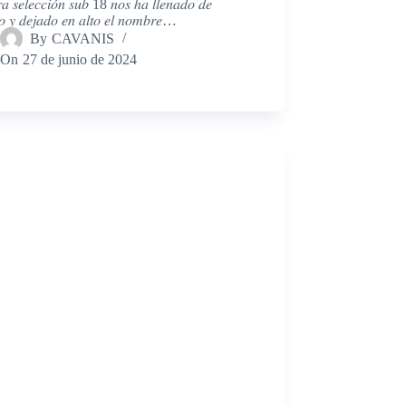
𝑟𝑎 𝑠𝑒𝑙𝑒𝑐𝑐𝑖𝑜́𝑛 𝑠𝑢𝑏 18 𝑛𝑜𝑠 ℎ𝑎 𝑙𝑙𝑒𝑛𝑎𝑑𝑜 𝑑𝑒
𝑙𝑜 𝑦 𝑑𝑒𝑗𝑎𝑑𝑜 𝑒𝑛 𝑎𝑙𝑡𝑜 𝑒𝑙 𝑛𝑜𝑚𝑏𝑟𝑒…
By
CAVANIS
On
27 de junio de 2024