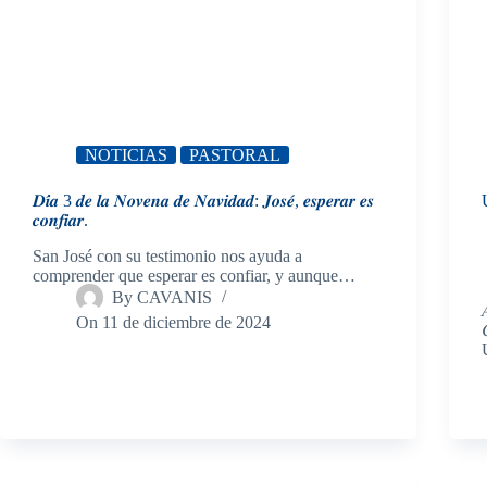
NOTICIAS
PASTORAL
𝑫𝒊́𝒂 3 𝒅𝒆 𝒍𝒂 𝑵𝒐𝒗𝒆𝒏𝒂 𝒅𝒆 𝑵𝒂𝒗𝒊𝒅𝒂𝒅: 𝑱𝒐𝒔𝒆́, 𝒆𝒔𝒑𝒆𝒓𝒂𝒓 𝒆𝒔
𝒄𝒐𝒏𝒇𝒊𝒂𝒓.
San José con su testimonio nos ayuda a
comprender que esperar es confiar, y aunque…
By
CAVANIS

On
11 de diciembre de 2024
