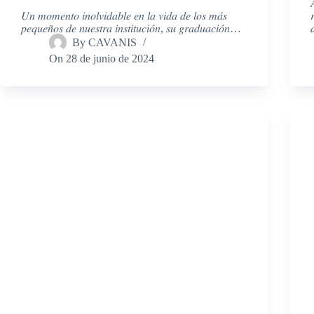

𝑈𝑛 𝑚𝑜𝑚𝑒𝑛𝑡𝑜 𝑖𝑛𝑜𝑙𝑣𝑖𝑑𝑎𝑏𝑙𝑒 𝑒𝑛 𝑙𝑎 𝑣𝑖𝑑𝑎 𝑑𝑒 𝑙𝑜𝑠 𝑚𝑎́𝑠

𝑝𝑒𝑞𝑢𝑒𝑛̃𝑜𝑠 𝑑𝑒 𝑛𝑢𝑒𝑠𝑡𝑟𝑎 𝑖𝑛𝑠𝑡𝑖𝑡𝑢𝑐𝑖𝑜́𝑛, 𝑠𝑢 𝑔𝑟𝑎𝑑𝑢𝑎𝑐𝑖𝑜́𝑛…

By
CAVANIS
On
28 de junio de 2024