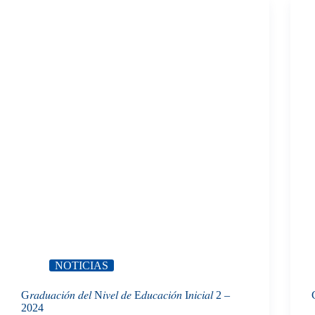
NOTICIAS
G𝑟𝑎𝑑𝑢𝑎𝑐𝑖𝑜́𝑛 𝑑𝑒𝑙 N𝑖𝑣𝑒𝑙 𝑑𝑒 E𝑑𝑢𝑐𝑎𝑐𝑖𝑜́𝑛 I𝑛𝑖𝑐𝑖𝑎𝑙 2 –
2024