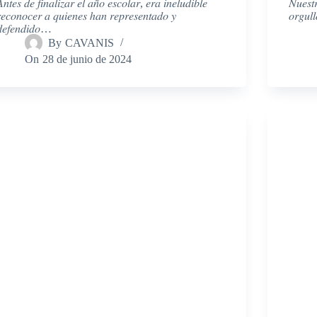
𝑛𝑡𝑒𝑠 𝑑𝑒 𝑓𝑖𝑛𝑎𝑙𝑖𝑧𝑎𝑟 𝑒𝑙 𝑎𝑛̃𝑜 𝑒𝑠𝑐𝑜𝑙𝑎𝑟, 𝑒𝑟𝑎 𝑖𝑛𝑒𝑙𝑢𝑑𝑖𝑏𝑙𝑒
𝑁𝑢𝑒𝑠𝑡
𝑒𝑐𝑜𝑛𝑜𝑐𝑒𝑟 𝑎 𝑞𝑢𝑖𝑒𝑛𝑒𝑠 ℎ𝑎𝑛 𝑟𝑒𝑝𝑟𝑒𝑠𝑒𝑛𝑡𝑎𝑑𝑜 𝑦
𝑜𝑟𝑔𝑢𝑙
𝑒𝑓𝑒𝑛𝑑𝑖𝑑𝑜…
By
CAVANIS
On
28 de junio de 2024