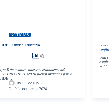
NOTICIAS
UIDE – Unidad Educativa
C𝑎𝑝𝑎𝑐𝑖
𝑐𝑜𝑛𝑓𝑙𝑖
𝑈𝑛𝑎 𝑐𝑎
𝑐𝑜𝑛𝑓𝑙
𝑖𝑛𝑠𝑡𝑖
𝑦𝑒𝑟 9 𝑑𝑒 𝑜𝑐𝑡𝑢𝑏𝑟𝑒, 𝑛𝑢𝑒𝑠𝑡𝑟𝑜𝑠 𝑒𝑠𝑡𝑢𝑑𝑖𝑎𝑛𝑡𝑒𝑠 𝑑𝑒𝑙
𝑈𝐴𝐷𝑅𝑂 𝐷𝐸 𝐻𝑂𝑁𝑂𝑅 𝑓𝑢𝑒𝑟𝑜𝑛 𝑖𝑛𝑣𝑖𝑡𝑎𝑑𝑜𝑠 𝑝𝑜𝑟 𝑙𝑎
UIDE…
By
CAVANIS
On
9 de octubre de 2024