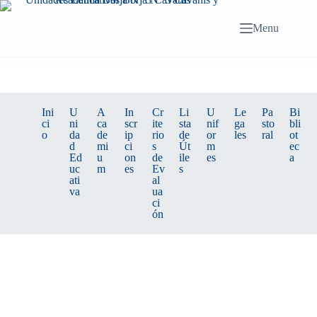
Menu
Ini
U
A
In
Cr
Li
U
Le
Pa
Bi
ci
ni
ca
scr
ite
sta
nif
ga
sto
bli
o
da
de
ip
rio
de
or
les
ral
ot
d
mi
ci
s
Út
m
ec
Ed
u
on
de
ile
es
a
uc
m
es
Ev
s
ati
al
va
ua
ci
ón