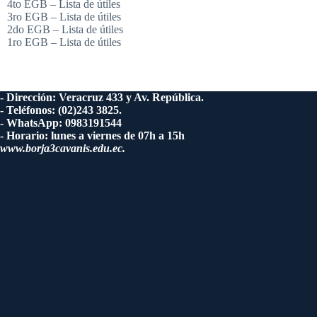
4to EGB – Lista de útiles
3ro EGB – Lista de útiles
2do EGB – Lista de útiles
1ro EGB – Lista de útiles
- Dirección: Veracruz 433 y Av. República.
- Teléfonos: (02)243 3825.
- WhatsApp: 0983191544
- Horario: lunes a viernes de 07h a 15h
www.borja3cavanis.edu.ec.