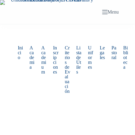
Menu
Ini
A
A
In
Cr
Li
U
Le
Pa
Bi
ci
ca
ca
scr
ite
sta
nif
ga
sto
bli
o
de
de
ip
rio
de
or
les
ral
ot
mi
mi
ci
s
Út
m
ec
a
u
on
de
ile
es
a
m
es
Ev
s
al
ua
ci
ón