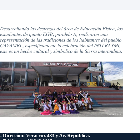
𝐷𝑒𝑠𝑎𝑟𝑟𝑜𝑙𝑙𝑎𝑛𝑑𝑜 𝑙𝑎𝑠 𝑑𝑒𝑠𝑡𝑟𝑒𝑧𝑎𝑠 𝑑𝑒𝑙 𝑎́𝑟𝑒𝑎 𝑑𝑒 𝐸𝑑𝑢𝑐𝑎𝑐𝑖𝑜́𝑛 𝐹𝑖́𝑠𝑖𝑐𝑎, 𝑙𝑜𝑠
𝑒𝑠𝑡𝑢𝑑𝑖𝑎𝑛𝑡𝑒𝑠 𝑑𝑒 𝑞𝑢𝑖𝑛𝑡𝑜 𝐸𝐺𝐵, 𝑝𝑎𝑟𝑎𝑙𝑒𝑙𝑜 𝐴, 𝑟𝑒𝑎𝑙𝑖𝑧𝑎𝑟𝑜𝑛 𝑢𝑛𝑎
𝑟𝑒𝑝𝑟𝑒𝑠𝑒𝑛𝑡𝑎𝑐𝑖𝑜́𝑛 𝑑𝑒 𝑙𝑎𝑠 𝑡𝑟𝑎𝑑𝑖𝑐𝑖𝑜𝑛𝑒𝑠 𝑑𝑒 𝑙𝑜𝑠 ℎ𝑎𝑏𝑖𝑡𝑎𝑛𝑡𝑒𝑠 𝑑𝑒𝑙 𝑝𝑢𝑒𝑏𝑙𝑜
𝐶𝐴𝑌𝐴𝑀𝐵𝐼 , 𝑒𝑠𝑝𝑒𝑐𝑖́𝑓𝑖𝑐𝑎𝑚𝑒𝑛𝑡𝑒 𝑙𝑎 𝑐𝑒𝑙𝑒𝑏𝑟𝑎𝑐𝑖𝑜́𝑛 𝑑𝑒𝑙 𝐼𝑁𝑇𝐼 𝑅𝐴𝑌𝑀𝐼,
𝑒𝑠𝑡𝑒 𝑒𝑠 𝑢𝑛 ℎ𝑒𝑐ℎ𝑜 𝑐𝑢𝑙𝑡𝑢𝑟𝑎𝑙 𝑦 𝑠𝑖𝑚𝑏𝑜́𝑙𝑖𝑐𝑜 𝑑𝑒 𝑙𝑎 𝑆𝑖𝑒𝑟𝑟𝑎 𝑖𝑛𝑡𝑒𝑟𝑎𝑛𝑑𝑖𝑛𝑎.
- Dirección: Veracruz 433 y Av. República.