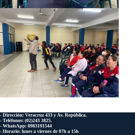
- Dirección: Veracruz 433 y Av. República.
- Teléfonos: (02)243 3825.
- WhatsApp: 0983191544
- Horario: lunes a viernes de 07h a 15h