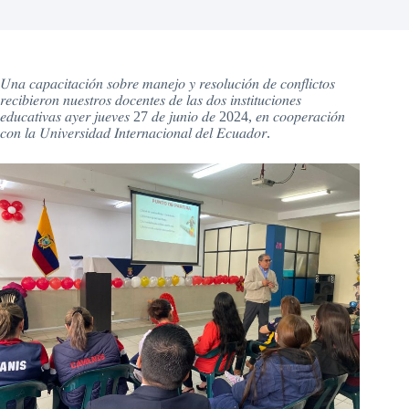
𝑈𝑛𝑎 𝑐𝑎𝑝𝑎𝑐𝑖𝑡𝑎𝑐𝑖𝑜́𝑛 𝑠𝑜𝑏𝑟𝑒 𝑚𝑎𝑛𝑒𝑗𝑜 𝑦 𝑟𝑒𝑠𝑜𝑙𝑢𝑐𝑖𝑜́𝑛 𝑑𝑒 𝑐𝑜𝑛𝑓𝑙𝑖𝑐𝑡𝑜𝑠
𝑟𝑒𝑐𝑖𝑏𝑖𝑒𝑟𝑜𝑛 𝑛𝑢𝑒𝑠𝑡𝑟𝑜𝑠 𝑑𝑜𝑐𝑒𝑛𝑡𝑒𝑠 𝑑𝑒 𝑙𝑎𝑠 𝑑𝑜𝑠 𝑖𝑛𝑠𝑡𝑖𝑡𝑢𝑐𝑖𝑜𝑛𝑒𝑠
𝑒𝑑𝑢𝑐𝑎𝑡𝑖𝑣𝑎𝑠 𝑎𝑦𝑒𝑟 𝑗𝑢𝑒𝑣𝑒𝑠 27 𝑑𝑒 𝑗𝑢𝑛𝑖𝑜 𝑑𝑒 2024, 𝑒𝑛 𝑐𝑜𝑜𝑝𝑒𝑟𝑎𝑐𝑖𝑜́𝑛
𝑐𝑜𝑛 𝑙𝑎 𝑈𝑛𝑖𝑣𝑒𝑟𝑠𝑖𝑑𝑎𝑑 𝐼𝑛𝑡𝑒𝑟𝑛𝑎𝑐𝑖𝑜𝑛𝑎𝑙 𝑑𝑒𝑙 𝐸𝑐𝑢𝑎𝑑𝑜𝑟.