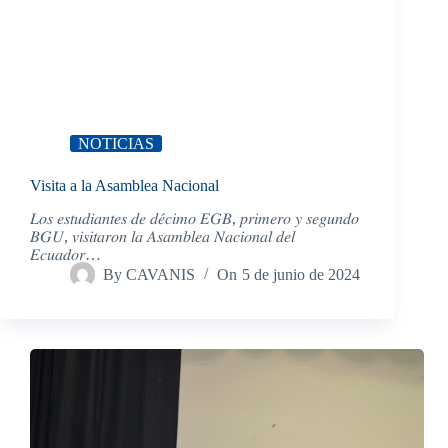
NOTICIAS
Visita a la Asamblea Nacional
𝐿𝑜𝑠 𝑒𝑠𝑡𝑢𝑑𝑖𝑎𝑛𝑡𝑒𝑠 𝑑𝑒 𝑑𝑒́𝑐𝑖𝑚𝑜 𝐸𝐺𝐵, 𝑝𝑟𝑖𝑚𝑒𝑟𝑜 𝑦 𝑠𝑒𝑔𝑢𝑛𝑑𝑜
𝐵𝐺𝑈, 𝑣𝑖𝑠𝑖𝑡𝑎𝑟𝑜𝑛 𝑙𝑎 𝐴𝑠𝑎𝑚𝑏𝑙𝑒𝑎 𝑁𝑎𝑐𝑖𝑜𝑛𝑎𝑙 𝑑𝑒𝑙
𝐸𝑐𝑢𝑎𝑑𝑜𝑟…
By
CAVANIS
On
5 de junio de 2024