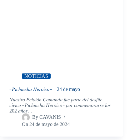
NOTICIAS
«𝑃𝑖𝑐ℎ𝑖𝑛𝑐ℎ𝑎 𝐻𝑒𝑟𝑜𝑖𝑐𝑜» – 24 de mayo
𝑁𝑢𝑒𝑠𝑡𝑟𝑜 𝑃𝑒𝑙𝑜𝑡𝑜́𝑛 𝐶𝑜𝑚𝑎𝑛𝑑𝑜 𝑓𝑢𝑒 𝑝𝑎𝑟𝑡𝑒 𝑑𝑒𝑙 𝑑𝑒𝑠𝑓𝑖𝑙𝑒
𝑐𝑖́𝑣𝑖𝑐𝑜 «𝑃𝑖𝑐ℎ𝑖𝑛𝑐ℎ𝑎 𝐻𝑒𝑟𝑜𝑖𝑐𝑜» 𝑝𝑜𝑟 𝑐𝑜𝑛𝑚𝑒𝑚𝑜𝑟𝑎𝑟𝑠𝑒 𝑙𝑜𝑠
202 𝑎𝑛̃𝑜𝑠…
By
CAVANIS
On
24 de mayo de 2024