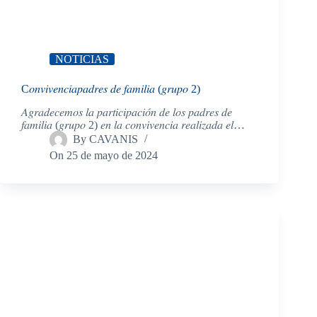
NOTICIAS
C𝑜𝑛𝑣𝑖𝑣𝑒𝑛𝑐𝑖𝑎𝑝𝑎𝑑𝑟𝑒𝑠 𝑑𝑒 𝑓𝑎𝑚𝑖𝑙𝑖𝑎 (𝑔𝑟𝑢𝑝𝑜 2)
𝐴𝑔𝑟𝑎𝑑𝑒𝑐𝑒𝑚𝑜𝑠 𝑙𝑎 𝑝𝑎𝑟𝑡𝑖𝑐𝑖𝑝𝑎𝑐𝑖𝑜́𝑛 𝑑𝑒 𝑙𝑜𝑠 𝑝𝑎𝑑𝑟𝑒𝑠 𝑑𝑒
𝑓𝑎𝑚𝑖𝑙𝑖𝑎 (𝑔𝑟𝑢𝑝𝑜 2) 𝑒𝑛 𝑙𝑎 𝑐𝑜𝑛𝑣𝑖𝑣𝑒𝑛𝑐𝑖𝑎 𝑟𝑒𝑎𝑙𝑖𝑧𝑎𝑑𝑎 𝑒𝑙…
By
CAVANIS
On
25 de mayo de 2024