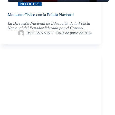
NOTICIAS
Momento Cívico con la Policía Nacional
𝐿𝑎 𝐷𝑖𝑟𝑒𝑐𝑐𝑖𝑜́𝑛 𝑁𝑎𝑐𝑖𝑜𝑛𝑎𝑙 𝑑𝑒 𝐸𝑑𝑢𝑐𝑎𝑐𝑖𝑜́𝑛 𝑑𝑒 𝑙𝑎 𝑃𝑜𝑙𝑖𝑐𝑖́𝑎
𝑁𝑎𝑐𝑖𝑜𝑛𝑎𝑙 𝑑𝑒𝑙 𝐸𝑐𝑢𝑎𝑑𝑜𝑟 𝑙𝑖𝑑𝑒𝑟𝑎𝑑𝑎 𝑝𝑜𝑟 𝑒𝑙 𝐶𝑜𝑟𝑜𝑛𝑒𝑙…
By
CAVANIS
On
3 de junio de 2024