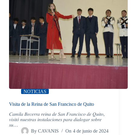
NOTICIAS
Visita de la Reina de San Francisco de Quito
𝐶𝑎𝑚𝑖𝑙𝑎 𝐵𝑒𝑐𝑒𝑟𝑟𝑎 𝑟𝑒𝑖𝑛𝑎 𝑑𝑒 𝑆𝑎𝑛 𝐹𝑟𝑎𝑛𝑐𝑖𝑠𝑐𝑜 𝑑𝑒 𝑄𝑢𝑖𝑡𝑜,
𝑣𝑖𝑠𝑖𝑡𝑜́ 𝑛𝑢𝑒𝑠𝑡𝑟𝑎𝑠 𝑖𝑛𝑠𝑡𝑎𝑙𝑎𝑐𝑖𝑜𝑛𝑒𝑠 𝑝𝑎𝑟𝑎 𝑑𝑖𝑎𝑙𝑜𝑔𝑎𝑟 𝑠𝑜𝑏𝑟𝑒
𝑠𝑢…
By
CAVANIS
On
4 de junio de 2024