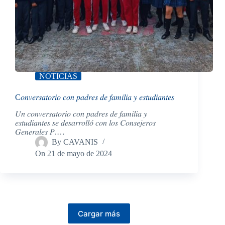
NOTICIAS
C𝑜𝑛𝑣𝑒𝑟𝑠𝑎𝑡𝑜𝑟𝑖𝑜 𝑐𝑜𝑛 𝑝𝑎𝑑𝑟𝑒𝑠 𝑑𝑒 𝑓𝑎𝑚𝑖𝑙𝑖𝑎 𝑦 𝑒𝑠𝑡𝑢𝑑𝑖𝑎𝑛𝑡𝑒𝑠
𝑈𝑛 𝑐𝑜𝑛𝑣𝑒𝑟𝑠𝑎𝑡𝑜𝑟𝑖𝑜 𝑐𝑜𝑛 𝑝𝑎𝑑𝑟𝑒𝑠 𝑑𝑒 𝑓𝑎𝑚𝑖𝑙𝑖𝑎 𝑦
𝑒𝑠𝑡𝑢𝑑𝑖𝑎𝑛𝑡𝑒𝑠 𝑠𝑒 𝑑𝑒𝑠𝑎𝑟𝑟𝑜𝑙𝑙𝑜́ 𝑐𝑜𝑛 𝑙𝑜𝑠 𝐶𝑜𝑛𝑠𝑒𝑗𝑒𝑟𝑜𝑠
𝐺𝑒𝑛𝑒𝑟𝑎𝑙𝑒𝑠 𝑃.…
By
CAVANIS
On
21 de mayo de 2024
Cargar más