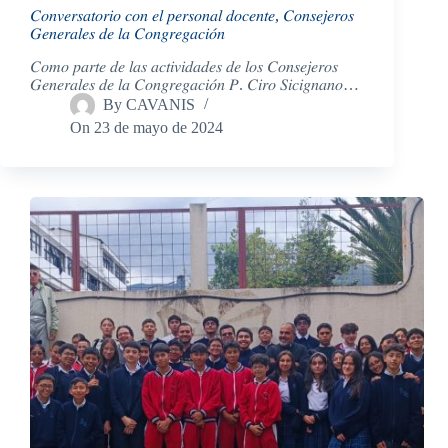
𝐶𝑜𝑛𝑣𝑒𝑟𝑠𝑎𝑡𝑜𝑟𝑖𝑜 𝑐𝑜𝑛 𝑒𝑙 𝑝𝑒𝑟𝑠𝑜𝑛𝑎𝑙 𝑑𝑜𝑐𝑒𝑛𝑡𝑒, 𝐶𝑜𝑛𝑠𝑒𝑗𝑒𝑟𝑜𝑠
𝐺𝑒𝑛𝑒𝑟𝑎𝑙𝑒𝑠 𝑑𝑒 𝑙𝑎 𝐶𝑜𝑛𝑔𝑟𝑒𝑔𝑎𝑐𝑖𝑜́𝑛
𝐶𝑜𝑚𝑜 𝑝𝑎𝑟𝑡𝑒 𝑑𝑒 𝑙𝑎𝑠 𝑎𝑐𝑡𝑖𝑣𝑖𝑑𝑎𝑑𝑒𝑠 𝑑𝑒 𝑙𝑜𝑠 𝐶𝑜𝑛𝑠𝑒𝑗𝑒𝑟𝑜𝑠
𝐺𝑒𝑛𝑒𝑟𝑎𝑙𝑒𝑠 𝑑𝑒 𝑙𝑎 𝐶𝑜𝑛𝑔𝑟𝑒𝑔𝑎𝑐𝑖𝑜́𝑛 𝑃. 𝐶𝑖𝑟𝑜 𝑆𝑖𝑐𝑖𝑔𝑛𝑎𝑛𝑜…
By
CAVANIS
On
23 de mayo de 2024