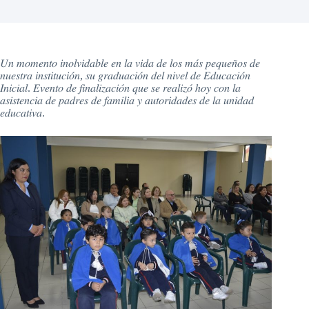
𝑈𝑛 𝑚𝑜𝑚𝑒𝑛𝑡𝑜 𝑖𝑛𝑜𝑙𝑣𝑖𝑑𝑎𝑏𝑙𝑒 𝑒𝑛 𝑙𝑎 𝑣𝑖𝑑𝑎 𝑑𝑒 𝑙𝑜𝑠 𝑚𝑎́𝑠 𝑝𝑒𝑞𝑢𝑒𝑛̃𝑜𝑠 𝑑𝑒
𝑛𝑢𝑒𝑠𝑡𝑟𝑎 𝑖𝑛𝑠𝑡𝑖𝑡𝑢𝑐𝑖𝑜́𝑛, 𝑠𝑢 𝑔𝑟𝑎𝑑𝑢𝑎𝑐𝑖𝑜́𝑛 𝑑𝑒𝑙 𝑛𝑖𝑣𝑒𝑙 𝑑𝑒 𝐸𝑑𝑢𝑐𝑎𝑐𝑖𝑜́𝑛
𝐼𝑛𝑖𝑐𝑖𝑎𝑙. 𝐸𝑣𝑒𝑛𝑡𝑜 𝑑𝑒 𝑓𝑖𝑛𝑎𝑙𝑖𝑧𝑎𝑐𝑖𝑜́𝑛 𝑞𝑢𝑒 𝑠𝑒 𝑟𝑒𝑎𝑙𝑖𝑧𝑜́ ℎ𝑜𝑦 𝑐𝑜𝑛 𝑙𝑎
𝑎𝑠𝑖𝑠𝑡𝑒𝑛𝑐𝑖𝑎 𝑑𝑒 𝑝𝑎𝑑𝑟𝑒𝑠 𝑑𝑒 𝑓𝑎𝑚𝑖𝑙𝑖𝑎 𝑦 𝑎𝑢𝑡𝑜𝑟𝑖𝑑𝑎𝑑𝑒𝑠 𝑑𝑒 𝑙𝑎 𝑢𝑛𝑖𝑑𝑎𝑑
𝑒𝑑𝑢𝑐𝑎𝑡𝑖𝑣𝑎.