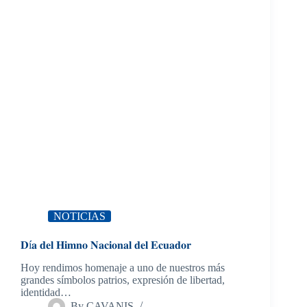
NOTICIAS
𝐃í𝐚 𝐝𝐞𝐥 𝐇𝐢𝐦𝐧𝐨 𝐍𝐚𝐜𝐢𝐨𝐧𝐚𝐥 𝐝𝐞𝐥 𝐄𝐜𝐮𝐚𝐝𝐨𝐫
Hoy rendimos homenaje a uno de nuestros más
grandes símbolos patrios, expresión de libertad,
identidad…
By
CAVANIS