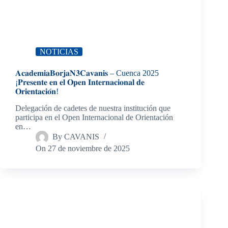
NOTICIAS
𝐀𝐜𝐚𝐝𝐞𝐦𝐢𝐚𝐁𝐨𝐫𝐣𝐚𝐍𝟑𝐂𝐚𝐯𝐚𝐧𝐢𝐬 – Cuenca 2025
¡𝐏𝐫𝐞𝐬𝐞𝐧𝐭𝐞 𝐞𝐧 𝐞𝐥 𝐎𝐩𝐞𝐧 𝐈𝐧𝐭𝐞𝐫𝐧𝐚𝐜𝐢𝐨𝐧𝐚𝐥 𝐝𝐞
𝐎𝐫𝐢𝐞𝐧𝐭𝐚𝐜𝐢𝐨́𝐧!
Delegación de cadetes de nuestra institución que
participa en el Open Internacional de Orientación
en…
By
CAVANIS
On
27 de noviembre de 2025