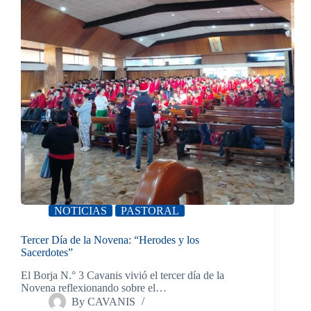
NOTICIAS
PASTORAL
Tercer Día de la Novena: “Herodes y los
Sacerdotes”
El Borja N.° 3 Cavanis vivió el tercer día de la
Novena reflexionando sobre el…
By
CAVANIS