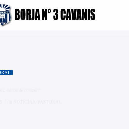
ORAL
s, sabios de corazón”
5
In
NOTICIAS
,
PASTORAL