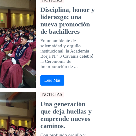
NOTICIAS
Disciplina, honor y
liderazgo: una
nueva promoción
de bachilleres
En un ambiente de
solemnidad y orgullo
institucional, la Academia
Borja N.° 3 Cavanis celebró
la Ceremonia de
Incorporación de ...
Leer Más
NOTICIAS
Una generación
que deja huellas y
emprende nuevos
caminos.
Con profundo orgullo y