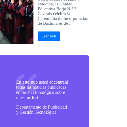
emoción, la Unidad
Educativa Borja N.° 3
Cavanis celebró la
Ceremonia de Incorporación
de Bachilleres de ...
Leer Más
En este sitio usted encontrará
todas las noticias publicadas
en orden cronológico sobre
nuestras Instit.
Departamento de Publicidad
y Gestión Tecnológica.