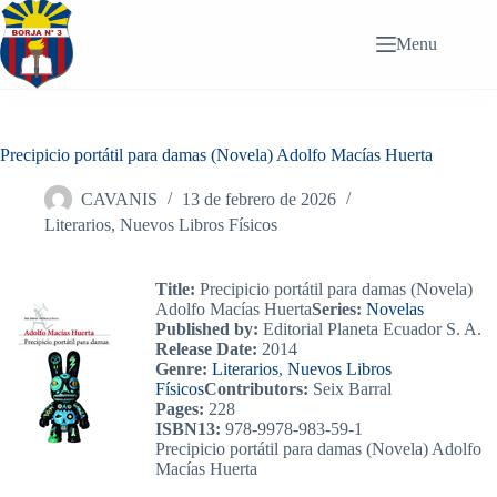
Saltar
al
Menu
contenido
Precipicio portátil para damas (Novela) Adolfo Macías Huerta
CAVANIS
13 de febrero de 2026
Literarios
,
Nuevos Libros Físicos
Title:
Precipicio portátil para damas (Novela)
Adolfo Macías Huerta
Series:
Novelas
Published by:
Editorial Planeta Ecuador S. A.
Release Date:
2014
Genre:
Literarios
,
Nuevos Libros
Físicos
Contributors:
Seix Barral
Pages:
228
ISBN13:
978-9978-983-59-1
Precipicio portátil para damas (Novela) Adolfo
Macías Huerta