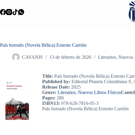
Saltar
al
contenido
País borrado (Novela Bélica) Ernesto Carrión
CAVANIS
13 de febrero de 2026
Literarios
,
Nuevos L
Title:
País borrado (Novela Bélica) Ernesto Carr
Published by:
Editorial Planeta Colombiana S. 
Release Date:
2025
Genre:
Literarios
,
Nuevos Libros Físicos
Contri
Pages:
286
ISBN13:
978-628-7816-05-3
País borrado (Novela Bélica) Ernesto Carrión