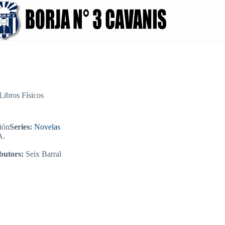
ibros Físicos
ión
Series:
Novelas
A.
butors:
Seix Barral