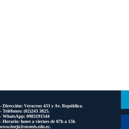
- Dirección: Veracruz 433 y Av. República.
- Teléfonos: (02)243 3825.
- WhatsApp: 0983191544
- Horario: lunes a viernes de 07h a 15h
www.borja3cavanis.edu.ec.