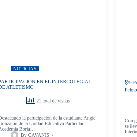
NOTICIAS
PARTICIPACIÓN EN EL INTERCOLEGIAL
🎖️✨ P
DE ATLETISMO
Pelot
21 total de visitas
Destacando la participación de la estudiante Angie
Con gr
Gonzalón de la Unidad Educativa Particular
se lle
Academia Borja…
Interi
By
CAVANIS