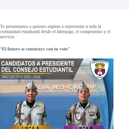
Te presentamos a quienes aspiran a representar a toda la
comunidad estudiantil
desde el liderazgo, el compromiso y el
servicio.
“𝐄𝐥 𝐟𝐮𝐭𝐮𝐫𝐨 𝐬𝐞 𝐜𝐨𝐧𝐬𝐭𝐫𝐮𝐲𝐞 𝐜𝐨𝐧 𝐭𝐮 𝐯𝐨𝐭𝐨”