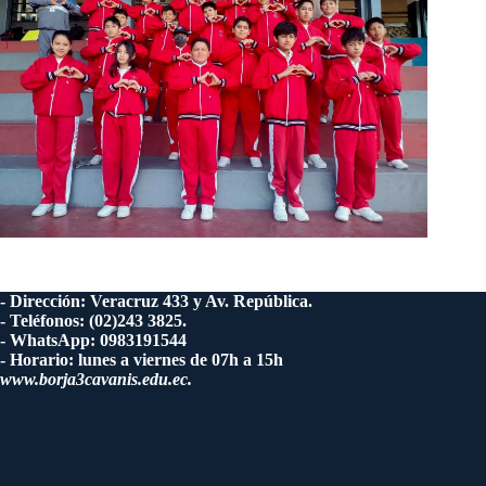
- Dirección: Veracruz 433 y Av. República.
- Teléfonos: (02)243 3825.
- WhatsApp: 0983191544
- Horario: lunes a viernes de 07h a 15h
www.borja3cavanis.edu.ec.