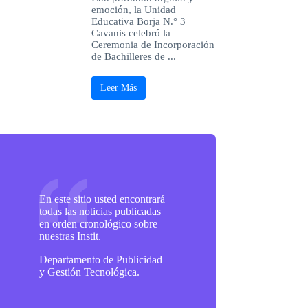
emoción, la Unidad
Educativa Borja N.° 3
Cavanis celebró la
Ceremonia de Incorporación
de Bachilleres de ...
Leer Más
En este sitio usted encontrará
todas las noticias publicadas
en orden cronológico sobre
nuestras Instit.
Departamento de Publicidad
y Gestión Tecnológica.