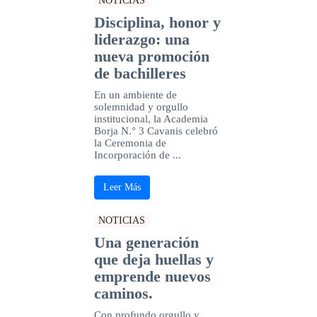
NOTICIAS
Disciplina, honor y
liderazgo: una
nueva promoción
de bachilleres
En un ambiente de
solemnidad y orgullo
institucional, la Academia
Borja N.° 3 Cavanis celebró
la Ceremonia de
Incorporación de ...
Leer Más
NOTICIAS
Una generación
que deja huellas y
emprende nuevos
caminos.
Con profundo orgullo y