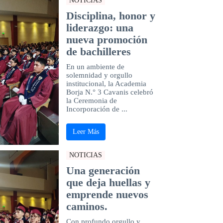
NOTICIAS
Disciplina, honor y
liderazgo: una
nueva promoción
de bachilleres
En un ambiente de
solemnidad y orgullo
institucional, la Academia
Borja N.° 3 Cavanis celebró
la Ceremonia de
Incorporación de ...
Leer Más
NOTICIAS
Una generación
que deja huellas y
emprende nuevos
caminos.
Con profundo orgullo y