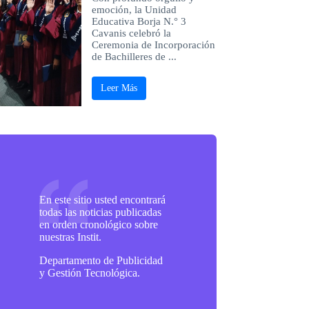
emoción, la Unidad
Educativa Borja N.° 3
Cavanis celebró la
Ceremonia de Incorporación
de Bachilleres de ...
Leer Más
En este sitio usted encontrará
todas las noticias publicadas
en orden cronológico sobre
nuestras Instit.
Departamento de Publicidad
y Gestión Tecnológica.