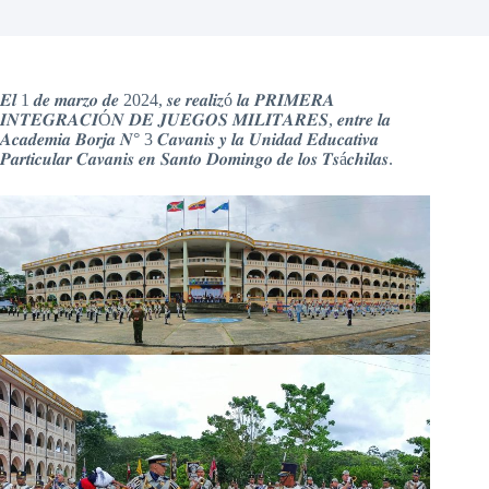
𝑬𝒍 1 𝒅𝒆 𝒎𝒂𝒓𝒛𝒐 𝒅𝒆 2024, 𝒔𝒆 𝒓𝒆𝒂𝒍𝒊𝒛ó 𝒍𝒂 𝑷𝑹𝑰𝑴𝑬𝑹𝑨
𝑰𝑵𝑻𝑬𝑮𝑹𝑨𝑪𝑰Ó𝑵 𝑫𝑬 𝑱𝑼𝑬𝑮𝑶𝑺 𝑴𝑰𝑳𝑰𝑻𝑨𝑹𝑬𝑺, 𝒆𝒏𝒕𝒓𝒆 𝒍𝒂
𝑨𝒄𝒂𝒅𝒆𝒎𝒊𝒂 𝑩𝒐𝒓𝒋𝒂 𝑵° 3 𝑪𝒂𝒗𝒂𝒏𝒊𝒔 𝒚 𝒍𝒂 𝑼𝒏𝒊𝒅𝒂𝒅 𝑬𝒅𝒖𝒄𝒂𝒕𝒊𝒗𝒂
𝑷𝒂𝒓𝒕𝒊𝒄𝒖𝒍𝒂𝒓 𝑪𝒂𝒗𝒂𝒏𝒊𝒔 𝒆𝒏 𝑺𝒂𝒏𝒕𝒐 𝑫𝒐𝒎𝒊𝒏𝒈𝒐 𝒅𝒆 𝒍𝒐𝒔 𝑻𝒔á𝒄𝒉𝒊𝒍𝒂𝒔.