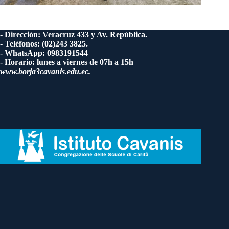
- Dirección: Veracruz 433 y Av. República.
- Teléfonos: (02)243 3825.
- WhatsApp: 0983191544
- Horario: lunes a viernes de 07h a 15h
www.borja3cavanis.edu.ec.