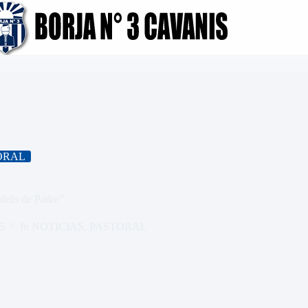
ORAL
delo de Padre”
25
In
NOTICIAS
,
PASTORAL