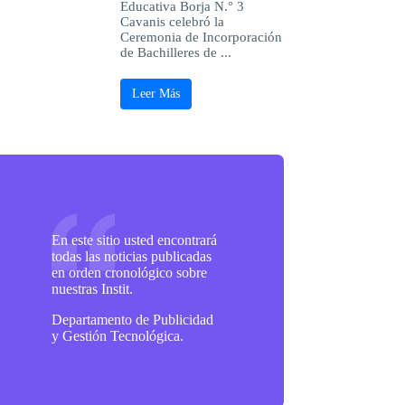
Educativa Borja N.° 3
Cavanis celebró la
Ceremonia de Incorporación
de Bachilleres de ...
Leer Más
En este sitio usted encontrará
todas las noticias publicadas
en orden cronológico sobre
nuestras Instit.
Departamento de Publicidad
y Gestión Tecnológica.