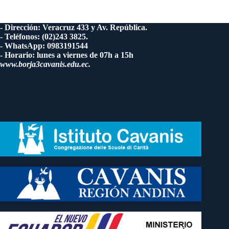
- Dirección: Veracruz 433 y Av. República.
- Teléfonos: (02)243 3825.
- WhatsApp: 0983191544
- Horario: lunes a viernes de 07h a 15h
www.borja3cavanis.edu.ec.